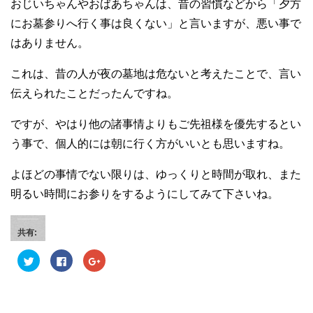
おじいちゃんやおばあちゃんは、昔の習慣などから「夕方
にお墓参りへ行く事は良くない」と言いますが、悪い事で
はありません。
これは、昔の人が夜の墓地は危ないと考えたことで、言い
伝えられたことだったんですね。
ですが、やはり他の諸事情よりもご先祖様を優先するとい
う事で、個人的には朝に行く方がいいとも思いますね。
よほどの事情でない限りは、ゆっくりと時間が取れ、また
明るい時間にお参りをするようにしてみて下さいね。
共有:
ク
F
ク
リ
a
リ
ッ
c
ッ
ク
e
ク
し
b
し
て
o
て
T
o
G