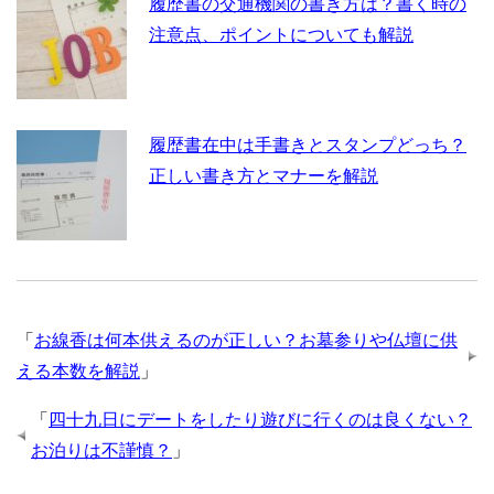
履歴書の交通機関の書き方は？書く時の
注意点、ポイントについても解説
履歴書在中は手書きとスタンプどっち？
正しい書き方とマナーを解説
「
お線香は何本供えるのが正しい？お墓参りや仏壇に供
える本数を解説
」
「
四十九日にデートをしたり遊びに行くのは良くない？
お泊りは不謹慎？
」