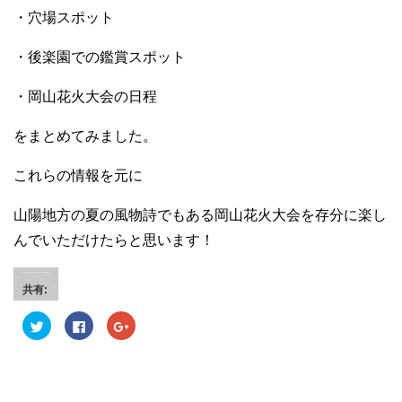
・穴場スポット
・後楽園での鑑賞スポット
・岡山花火大会の日程
をまとめてみました。
これらの情報を元に
山陽地方の夏の風物詩でもある岡山花火大会を存分に楽し
んでいただけたらと思います！
共有:
ク
F
ク
リ
a
リ
ッ
c
ッ
ク
e
ク
し
b
し
て
o
て
T
o
G
w
k
o