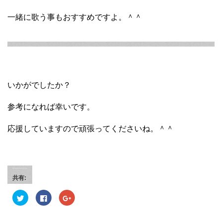
一緒に歌う事もおすすめですよ。＾＾
いかがでしたか？
参考になれば幸いです。
応援していますので頑張ってくださいね。＾＾
共有:
ク
F
ク
リ
a
リ
ッ
c
ッ
ク
e
ク
し
b
し