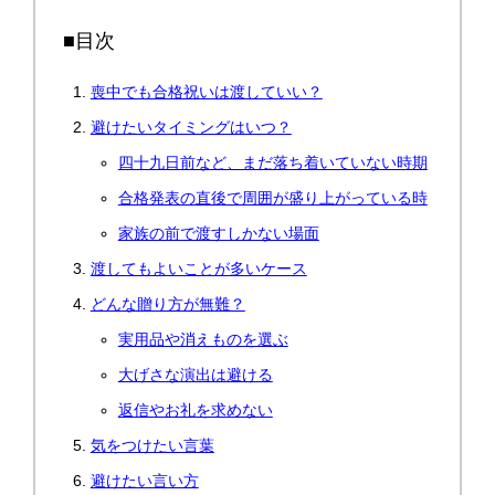
■目次
喪中でも合格祝いは渡していい？
避けたいタイミングはいつ？
四十九日前など、まだ落ち着いていない時期
合格発表の直後で周囲が盛り上がっている時
家族の前で渡すしかない場面
渡してもよいことが多いケース
どんな贈り方が無難？
実用品や消えものを選ぶ
大げさな演出は避ける
返信やお礼を求めない
気をつけたい言葉
避けたい言い方