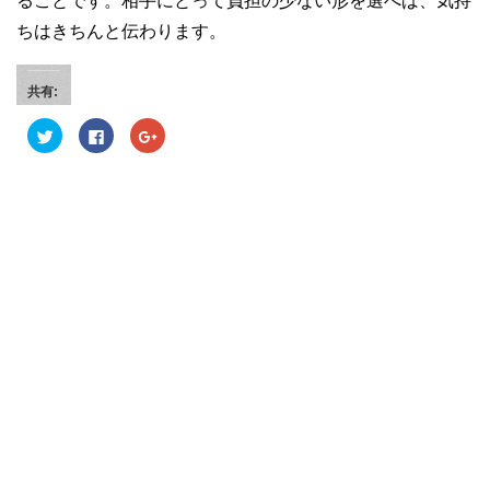
ることです。相手にとって負担の少ない形を選べば、気持
ちはきちんと伝わります。
共有:
ク
F
ク
リ
a
リ
ッ
c
ッ
ク
e
ク
し
b
し
て
o
て
T
o
G
w
k
o
i
で
o
t
共
g
t
有
l
e
す
e
r
る
+
で
に
で
共
は
共
有
ク
有
(
リ
(
新
ッ
新
し
ク
し
い
し
い
ウ
て
ウ
ィ
く
ィ
ン
だ
ン
ド
さ
ド
ウ
い
ウ
で
(
で
開
新
開
き
し
き