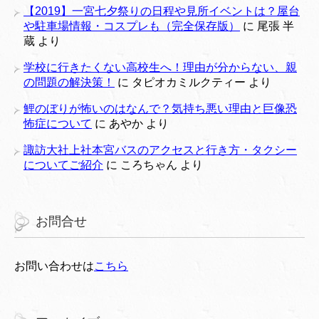
【2019】一宮七夕祭りの日程や見所イベントは？屋台
や駐車場情報・コスプレも（完全保存版）
に
尾張 半
蔵
より
学校に行きたくない高校生へ！理由が分からない、親
の問題の解決策！
に
タピオカミルクティー
より
鯉のぼりが怖いのはなんで？気持ち悪い理由と巨像恐
怖症について
に
あやか
より
諏訪大社上社本宮バスのアクセスと行き方・タクシー
についてご紹介
に
ころちゃん
より
お問合せ
お問い合わせは
こちら