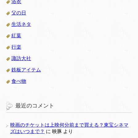
浴衣
父の日
生活ネタ
紅葉
行楽
諏訪大社
鉄板アイテム
食べ物
最近のコメント
映画のチケットは上映何分前まで買える？東宝シネマ
ズはいつまで？
に
映豚
より