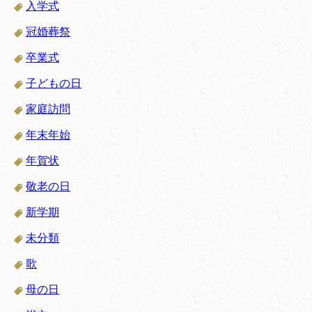
入学式
冠婚葬祭
卒業式
子どもの日
家庭訪問
年末年始
年賀状
敬老の日
新学期
未分類
歌
母の日