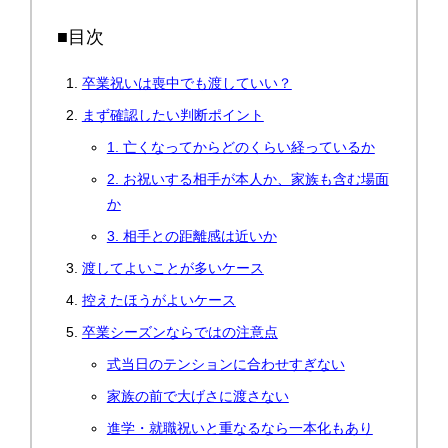
■目次
卒業祝いは喪中でも渡していい？
まず確認したい判断ポイント
1. 亡くなってからどのくらい経っているか
2. お祝いする相手が本人か、家族も含む場面
か
3. 相手との距離感は近いか
渡してよいことが多いケース
控えたほうがよいケース
卒業シーズンならではの注意点
式当日のテンションに合わせすぎない
家族の前で大げさに渡さない
進学・就職祝いと重なるなら一本化もあり