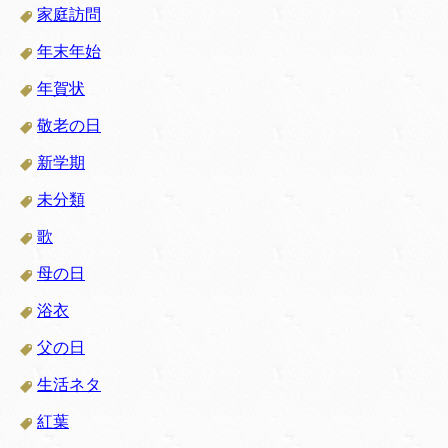
家庭訪問
年末年始
年賀状
敬老の日
新学期
未分類
歌
母の日
浴衣
父の日
生活ネタ
紅葉