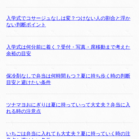
入学式でコサージュなしは変？つけない人の割合と浮か
ない判断ポイント
入学式は何分前に着く？受付・写真・席移動まで考えた
余裕の目安
保冷剤なしで弁当は何時間もつ？夏に持ち歩く時の判断
目安と避けたい条件
ツナマヨおにぎりは夏に持っていって大丈夫？弁当に入
れる時の注意点
いちごは弁当に入れても大丈夫？夏に持っていく時の注