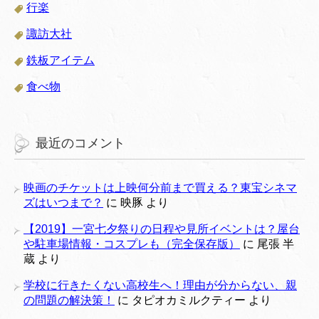
行楽
諏訪大社
鉄板アイテム
食べ物
最近のコメント
映画のチケットは上映何分前まで買える？東宝シネマ
ズはいつまで？
に
映豚
より
【2019】一宮七夕祭りの日程や見所イベントは？屋台
や駐車場情報・コスプレも（完全保存版）
に
尾張 半
蔵
より
学校に行きたくない高校生へ！理由が分からない、親
の問題の解決策！
に
タピオカミルクティー
より