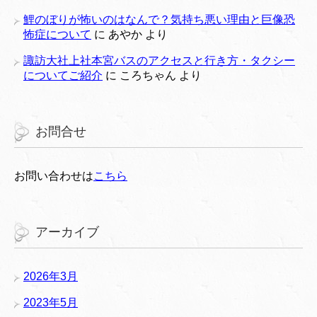
鯉のぼりが怖いのはなんで？気持ち悪い理由と巨像恐
怖症について
に
あやか
より
諏訪大社上社本宮バスのアクセスと行き方・タクシー
についてご紹介
に
ころちゃん
より
お問合せ
お問い合わせは
こちら
アーカイブ
2026年3月
2023年5月