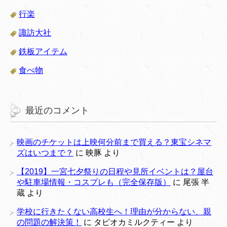
行楽
諏訪大社
鉄板アイテム
食べ物
最近のコメント
映画のチケットは上映何分前まで買える？東宝シネマ
ズはいつまで？
に
映豚
より
【2019】一宮七夕祭りの日程や見所イベントは？屋台
や駐車場情報・コスプレも（完全保存版）
に
尾張 半
蔵
より
学校に行きたくない高校生へ！理由が分からない、親
の問題の解決策！
に
タピオカミルクティー
より