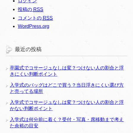
ログイン
投稿の
RSS
コメントの
RSS
WordPress.org
最近の投稿
卒園式でコサージュなしは変？つけない人の割合と浮
きにくい判断ポイント
入学式のバッグはどこで買う？当日浮きにくい選び方
と売ってる場所
入学式でコサージュなしは変？つけない人の割合と浮
かない判断ポイント
入学式は何分前に着く？受付・写真・席移動まで考え
た余裕の目安