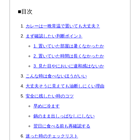
■目次
カレーは一晩常温で置いても大丈夫？
まず確認したい判断ポイント
1. 置いていた部屋は暑くなかったか
2. 置いていた時間は長くなかったか
3. 見た目やにおいに違和感はないか
こんな時は食べないほうがいい
大丈夫そうに見えても油断しにくい理由
安全に残したい時のコツ
早めに冷ます
鍋のまま出しっぱなしにしない
翌日に食べる前も再確認する
迷った時のチェックリスト