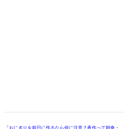
「
おにぎりを前日に作るなら何に注意？夜作って朝食・