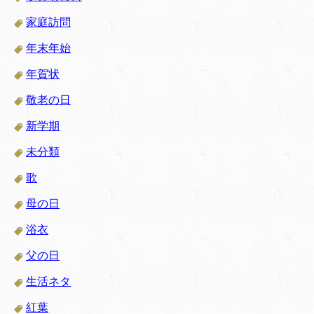
家庭訪問
年末年始
年賀状
敬老の日
新学期
未分類
歌
母の日
浴衣
父の日
生活ネタ
紅葉