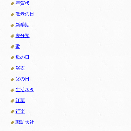
年賀状
敬老の日
新学期
未分類
歌
母の日
浴衣
父の日
生活ネタ
紅葉
行楽
諏訪大社