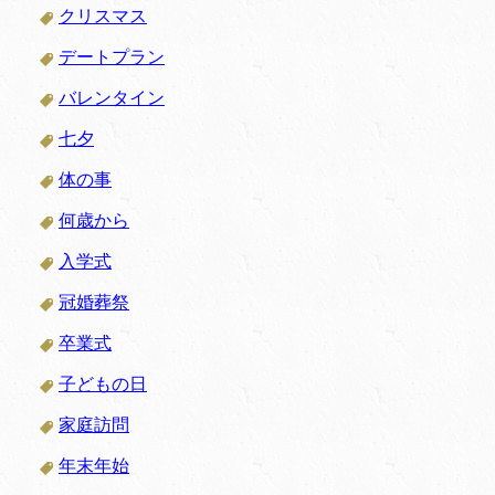
クリスマス
デートプラン
バレンタイン
七夕
体の事
何歳から
入学式
冠婚葬祭
卒業式
子どもの日
家庭訪問
年末年始