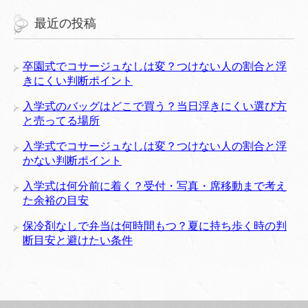
最近の投稿
卒園式でコサージュなしは変？つけない人の割合と浮
きにくい判断ポイント
入学式のバッグはどこで買う？当日浮きにくい選び方
と売ってる場所
入学式でコサージュなしは変？つけない人の割合と浮
かない判断ポイント
入学式は何分前に着く？受付・写真・席移動まで考え
た余裕の目安
保冷剤なしで弁当は何時間もつ？夏に持ち歩く時の判
断目安と避けたい条件