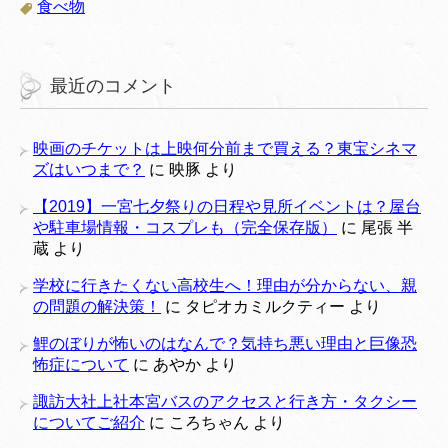
食べ物
最近のコメント
映画のチケットは上映何分前まで買える？東宝シネマ
ズはいつまで？
に
映豚
より
【2019】一宮七夕祭りの日程や見所イベントは？屋台
や駐車場情報・コスプレも（完全保存版）
に
尾張 半
蔵
より
学校に行きたくない高校生へ！理由が分からない、親
の問題の解決策！
に
タピオカミルクティー
より
鯉のぼりが怖いのはなんで？気持ち悪い理由と巨像恐
怖症について
に
あやか
より
諏訪大社上社本宮バスのアクセスと行き方・タクシー
についてご紹介
に
ころちゃん
より