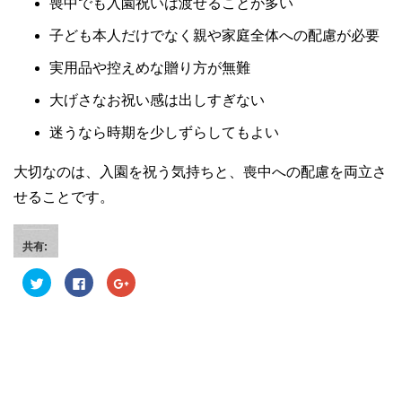
喪中でも入園祝いは渡せることが多い
子ども本人だけでなく親や家庭全体への配慮が必要
実用品や控えめな贈り方が無難
大げさなお祝い感は出しすぎない
迷うなら時期を少しずらしてもよい
大切なのは、入園を祝う気持ちと、喪中への配慮を両立さ
せることです。
共有:
ク
F
ク
リ
a
リ
ッ
c
ッ
ク
e
ク
し
b
し
て
o
て
T
o
G
w
k
o
i
で
o
t
共
g
t
有
l
e
す
e