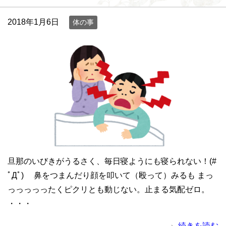
2018年1月6日
体の事
旦那のいびきがうるさく、毎日寝ようにも寝られない！(#
ﾟДﾟ) 鼻をつまんだり顔を叩いて（殴って）みるも まっ
っっっっったくピクリとも動じない。止まる気配ゼロ。
・・・
続きを読む