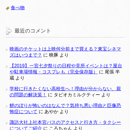
食べ物
最近のコメント
映画のチケットは上映何分前まで買える？東宝シネマ
ズはいつまで？
に
映豚
より
【2019】一宮七夕祭りの日程や見所イベントは？屋台
や駐車場情報・コスプレも（完全保存版）
に
尾張 半
蔵
より
学校に行きたくない高校生へ！理由が分からない、親
の問題の解決策！
に
タピオカミルクティー
より
鯉のぼりが怖いのはなんで？気持ち悪い理由と巨像恐
怖症について
に
あやか
より
諏訪大社上社本宮バスのアクセスと行き方・タクシー
についてご紹介
に
ころちゃん
より