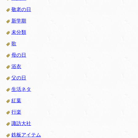
敬老の日
新学期
未分類
歌
母の日
浴衣
父の日
生活ネタ
紅葉
行楽
諏訪大社
鉄板アイテム