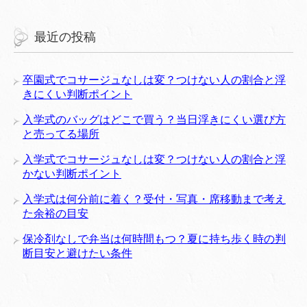
最近の投稿
卒園式でコサージュなしは変？つけない人の割合と浮
きにくい判断ポイント
入学式のバッグはどこで買う？当日浮きにくい選び方
と売ってる場所
入学式でコサージュなしは変？つけない人の割合と浮
かない判断ポイント
入学式は何分前に着く？受付・写真・席移動まで考え
た余裕の目安
保冷剤なしで弁当は何時間もつ？夏に持ち歩く時の判
断目安と避けたい条件