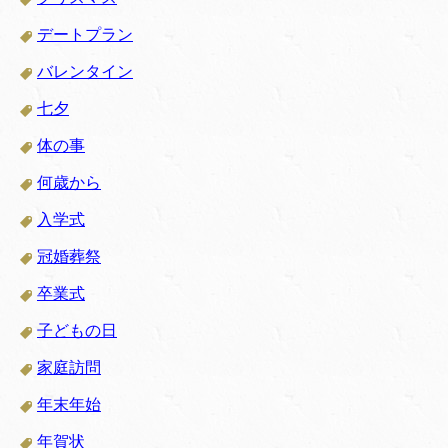
デートプラン
バレンタイン
七夕
体の事
何歳から
入学式
冠婚葬祭
卒業式
子どもの日
家庭訪問
年末年始
年賀状